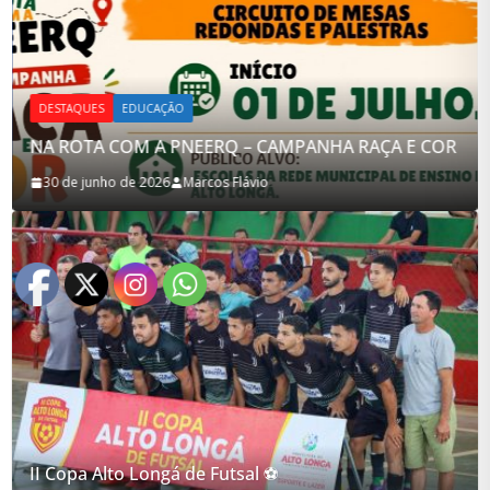
DESTAQUES
EDUCAÇÃO
E COR
Curso de Defesa Pessoal voltado para Mulheres
7 de abril de 2026
Marcos Flávio
II Copa Alto Longá de Futsal ⚽